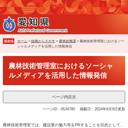
ペ
メ
ー
ニ
ジ
ュ
の
ー
先
を
頭
飛
で
ば
ホーム
>
組織からさがす
>
農林総務課
>
農林技術管理室におけるソー
現在地
す
し
シャルメディアを活用した情報発信
。
て
本
本
文
農林技術管理室におけるソーシャ
文
へ
ルメディアを活用した情報発信
ページ内目次
ページID：0534780
掲載日：2024年8月9日更新
農林技術管理室では、建設業の魅力等をPRすることを目的として、