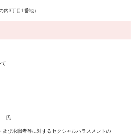
の内3丁目1番地）
て​
）
氏
ント及び求職者等に対するセクシャルハラスメントの