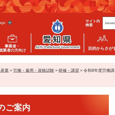
G
サイト内
o
age
検索
o
g
l
e
カ
ス
事業者・
タ
目的
からさが
就業者の方向け
ム
検
索
・産業
>
労働・雇用・資格試験
>
研修・講習
>
令和8年度労働
のご案内