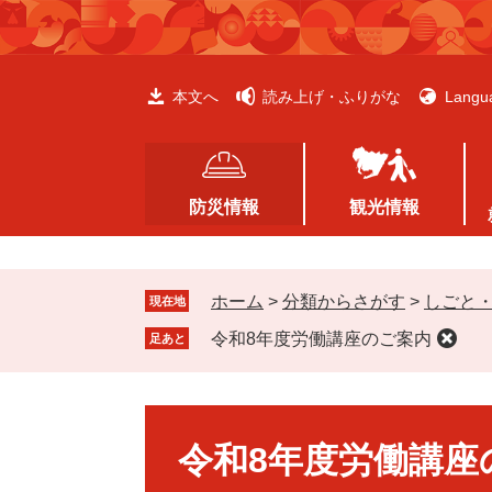
ペ
メ
ー
ニ
ジ
ュ
の
ー
本文へ
読み上げ・ふりがな
Langu
先
を
頭
飛
で
ば
す
し
防災情報
観光情報
。
て
本
文
ホーム
>
分類からさがす
>
しごと
へ
現在地
令和8年度労働講座のご案内
足あと
本
文
令和8年度労働講座