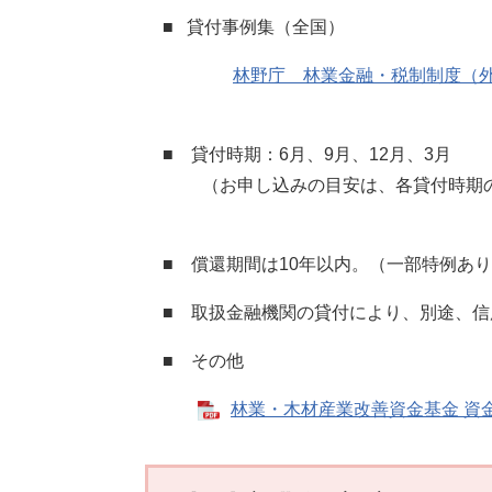
■ 貸付事例集（全国）
林野庁 林業金融・税制制度（
■ 貸付時期：6月、9月、12月、3月
（お申し込みの目安は、各貸付時期の約
■ 償還期間は10年以内。（一部特例あ
■ 取扱金融機関の貸付により、別途、信
■ その他
林業・木材産業改善資金基金 資金造