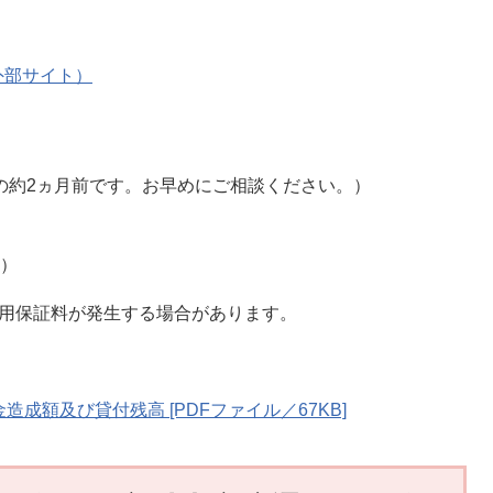
外部サイト）
2ヵ月前です。お早めにご相談ください。）
り）
用保証料が発生する場合があります。
成額及び貸付残高 [PDFファイル／67KB]