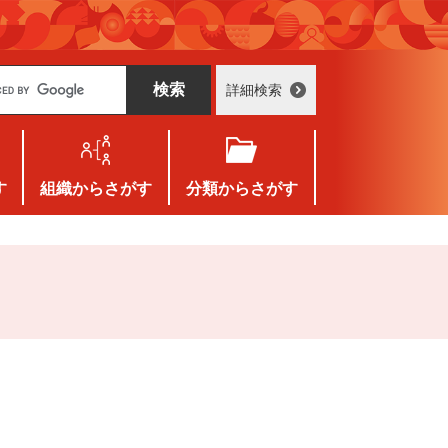
詳細検索
す
組織
からさがす
分類
からさがす