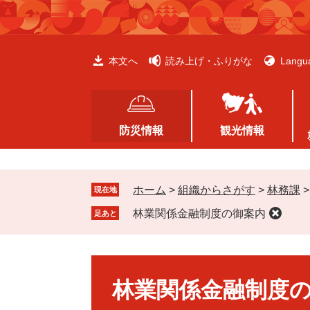
ペ
メ
ー
ニ
ジ
ュ
の
ー
本文へ
読み上げ・ふりがな
Langu
先
を
頭
飛
で
ば
す
し
防災情報
観光情報
。
て
本
文
ホーム
>
組織からさがす
>
林務課
へ
現在地
林業関係金融制度の御案内
足あと
本
文
林業関係金融制度