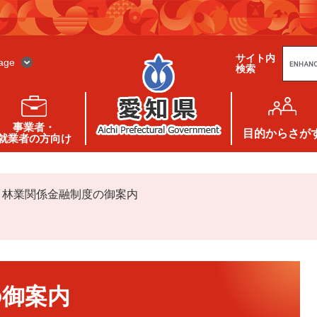
G
サイト内
o
age
検索
o
g
l
e
カ
ス
事業者・
タ
目的
からさが
就業者の方向け
ム
検
索
>
林業関係金融制度の御案内
の御案内