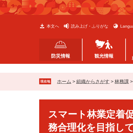
ペ
メ
ー
ニ
ジ
ュ
の
ー
本文へ
読み上げ・ふりがな
Langu
先
を
頭
飛
で
ば
す
し
防災情報
観光情報
。
て
本
文
ホーム
>
組織からさがす
>
林務課
へ
現在地
スマート林業定着促進プラン～林業
足あと
本
文
スマート林業定着