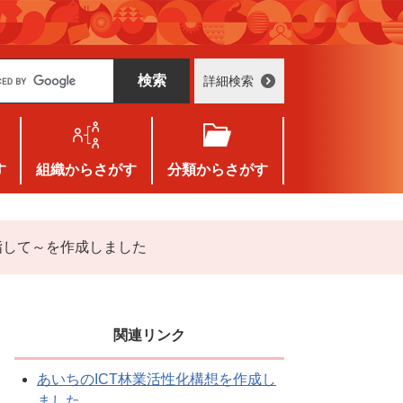
詳細検索
す
組織
からさがす
分類
からさがす
指して～を作成しました
関連リンク