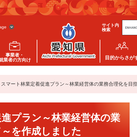
G
サイト内
o
age
検索
o
g
l
e
カ
ス
事業者・
タ
目的
からさが
就業者の方向け
ム
検
索
>
スマート林業定着促進プラン～林業経営体の業務合理化を目
経営体の業務合理化を目指して～を作成しました
促進プラン～林業経営体の業