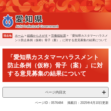
ペ
メ
ー
ニ
ジ
ュ
の
ー
先
を
頭
飛
で
ば
ホーム
>
組織からさがす
>
労働福祉課
>
「愛知県カスタマーハラスメ
現在地
す
し
ント防止条例（仮称）骨子（案）」に対する意見募集の結果について
。
て
本
本
文
「愛知県カスタマーハラスメント
文
へ
防止条例（仮称）骨子（案）」に対
する意見募集の結果について
ページ内目次
ページID：0576484
掲載日：2025年4月10日更新