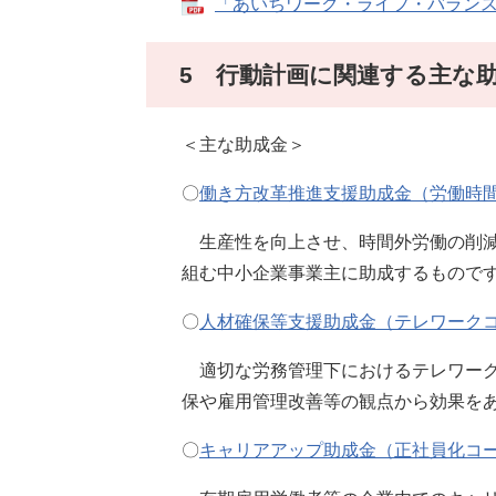
「あいちワーク・ライフ・バランス行動計画
5 行動計画に関連する主な
＜主な助成金＞
〇
働き方改革推進支援助成金（労働時
生産性を向上させ、時間外労働の削減
組む中小企業事業主に助成するもので
〇
人材確保等支援助成金（テレワーク
適切な労務管理下におけるテレワーク
保や雇用管理改善等の観点から効果を
〇
キャリアアップ助成金（正社員化コ