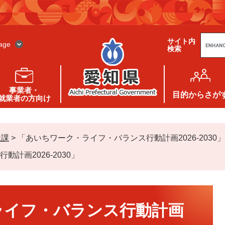
G
サイト内
o
age
検索
o
g
l
e
カ
ス
事業者・
タ
目的
からさが
就業者の方向け
ム
検
索
祉課
>
「あいちワーク・ライフ・バランス行動計画2026-2030」
計画2026-2030」
ライフ・バランス行動計画