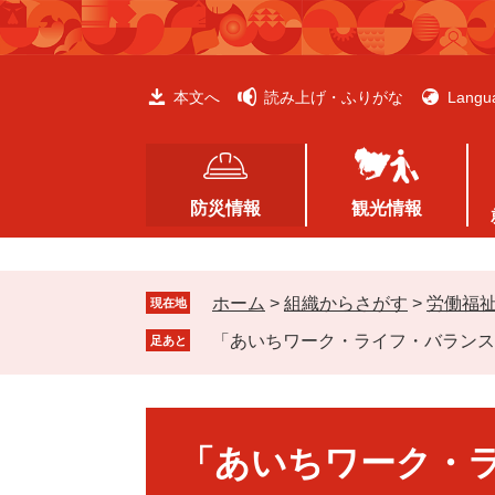
ペ
メ
ー
ニ
ジ
ュ
の
ー
本文へ
読み上げ・ふりがな
Langu
先
を
頭
飛
で
ば
す
し
防災情報
観光情報
。
て
本
文
ホーム
>
組織からさがす
>
労働福
へ
現在地
「あいちワーク・ライフ・バランス行動
足あと
本
文
「あいちワーク・