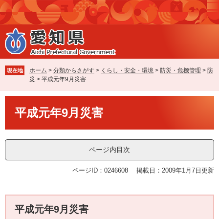
ペ
メ
ー
ニ
ジ
ュ
の
ー
先
を
頭
飛
で
ば
ホーム
>
分類からさがす
>
くらし・安全・環境
>
防災・危機管理
>
防
現在地
す
し
災
>
平成元年9月災害
。
て
本
本
文
平成元年9月災害
文
へ
ページ内目次
ページID：0246608
掲載日：2009年1月7日更新
平成元年9月災害