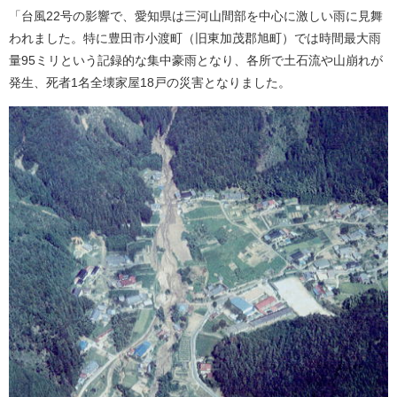
「台風22号の影響で、愛知県は三河山間部を中心に激しい雨に見舞
われました。特に豊田市小渡町（旧東加茂郡旭町）では時間最大雨
量95ミリという記録的な集中豪雨となり、各所で土石流や山崩れが
発生、死者1名全壊家屋18戸の災害となりました。