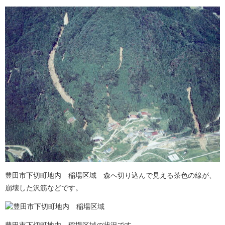
豊田市下切町地内 稲場区域 森へ切り込んで見える茶色の線が、
崩壊した沢筋などです。
豊田市下切町地内 稲場区域の状況です。