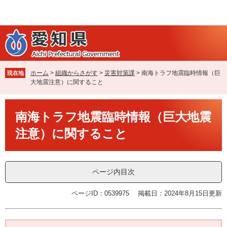
ペ
メ
ー
ニ
ジ
ュ
の
ー
先
を
頭
飛
で
ば
ホーム
>
組織からさがす
>
災害対策課
>
南海トラフ地震臨時情報（巨
現在地
す
し
大地震注意）に関すること
。
て
本
本
文
南海トラフ地震臨時情報（巨大地震
文
へ
注意）に関すること
ページ内目次
ページID：0539975
掲載日：2024年8月15日更新