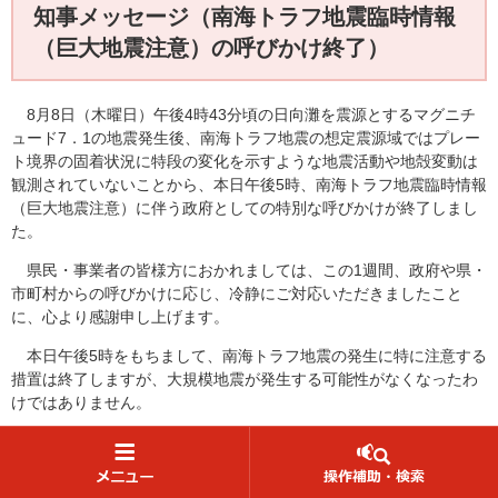
知事メッセージ（南海トラフ地震臨時情報
（巨大地震注意）の呼びかけ終了）
8月8日（木曜日）午後4時43分頃の日向灘を震源とするマグニチ
ュード7．1の地震発生後、南海トラフ地震の想定震源域ではプレー
ト境界の固着状況に特段の変化を示すような地震活動や地殻変動は
観測されていないことから、本日午後5時、南海トラフ地震臨時情報
（巨大地震注意）に伴う政府としての特別な呼びかけが終了しまし
た。
県民・事業者の皆様方におかれましては、この1週間、政府や県・
市町村からの呼びかけに応じ、冷静にご対応いただきましたこと
に、心より感謝申し上げます。
本日午後5時をもちまして、南海トラフ地震の発生に特に注意する
措置は終了しますが、大規模地震が発生する可能性がなくなったわ
けではありません。
「備えあれば憂いなし」を合言葉に、日ごろからの地震への備えを
今一度ご確認いただき、お過ごしくださるようお願いいたします。