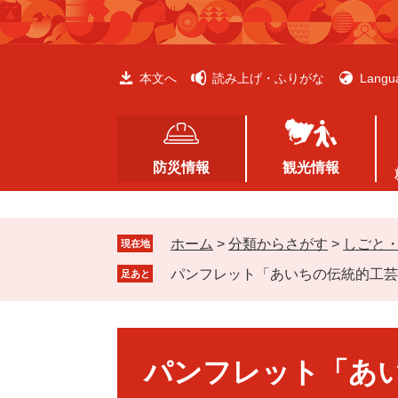
ペ
メ
ー
ニ
ジ
ュ
の
ー
本文へ
読み上げ・ふりがな
Langu
先
を
頭
飛
で
ば
す
し
防災情報
観光情報
。
て
本
文
ホーム
>
分類からさがす
>
しごと
へ
現在地
パンフレット「あいちの伝統的工芸
足あと
本
文
パンフレット「あ