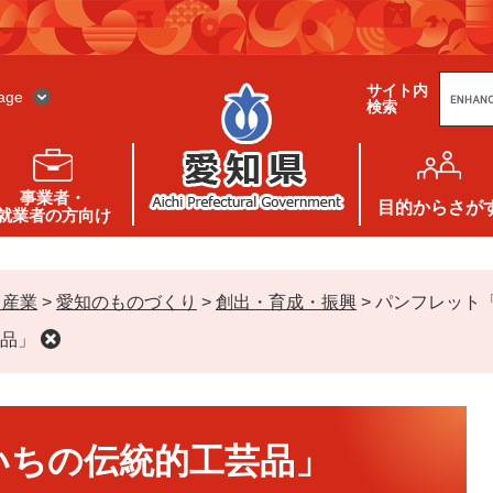
G
サイト内
o
age
検索
o
g
l
e
カ
ス
事業者・
タ
目的
からさが
就業者の方向け
ム
検
索
・産業
>
愛知のものづくり
>
創出・育成・振興
>
パンフレット
品」
いちの伝統的工芸品」