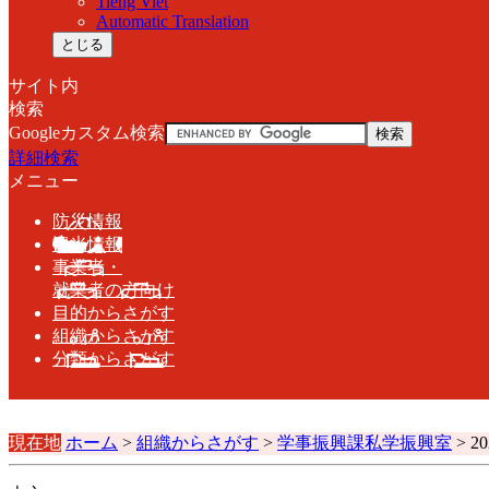
Tiềng Viềt
Automatic Translation
とじる
サイト内
検索
Googleカスタム検索
詳細検索
メニュー
防災情報
観光情報
事業者・
就業者の方向け
目的
からさがす
組織
からさがす
分類
からさがす
現在地
ホーム
>
組織からさがす
>
学事振興課私学振興室
>
2