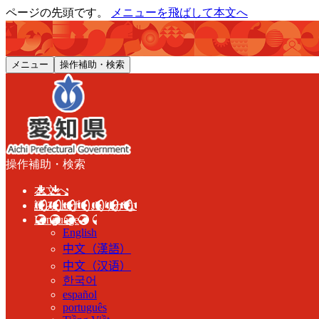
ページの先頭です。
メニューを飛ばして本文へ
メニュー
操作補助・検索
操作補助・検索
本文へ
読み上げ・ふりがな
Language
English
中文（漢語）
中文（汉语）
한국어
español
português