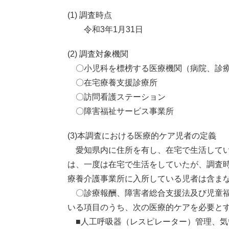
(1) 調査時点
令和3年1月31日
(2) 調査対象機関
〇小児科を標榜する医療機関（病院、診
〇在宅療養支援診療所
〇訪問看護ステーション
〇障害福祉サービス事業所
(3)本調査における医療的ケア児者の定義
愛知県内に住所を有し、在宅で生活してい
は、一度は在宅で生活をしていたが、調査
療養介護事業所に入所している児者は含ま
〇診療報酬、障害者総合支援法及び児童福
いる項目のうち、次の医療的ケアを必要とす
■人工呼吸器（レスピレーター）管理、気