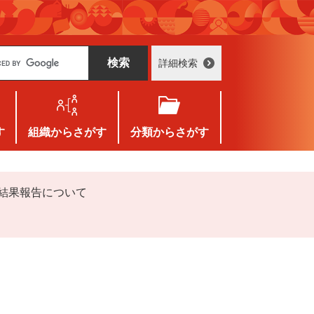
詳細検索
す
組織
からさがす
分類
からさがす
結果報告について