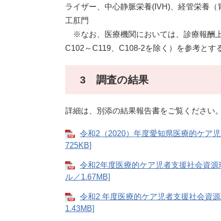
ライザー、中心静脈栄養(IVH)、経管栄
工肛門
※なお、医療機関においては、診療報酬
C102～C119、C108-2を除く）を参考とす
3 調査の結果
詳細は、別添の結果報告書をご覧ください
令和2（2020）年度愛知県医療的ケア
725KB]
令和2年度医療的ケア児者支援社会資源現
ル／1.67MB]
令和2 年度医療的ケア児者⽀援社会資源
1.43MB]