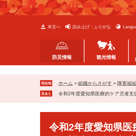
ペ
メ
ー
ニ
ジ
ュ
の
ー
本文へ
読み上げ・ふりがな
Langu
先
を
頭
飛
で
ば
す
し
防災情報
観光情報
。
て
本
文
ホーム
>
組織からさがす
>
障害福
へ
現在地
令和2年度愛知県医療的ケア児者支
足あと
本
文
令和2年度愛知県医