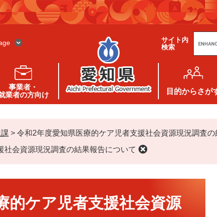
G
サイト内
o
age
検索
o
g
l
e
カ
ス
事業者・
タ
目的
からさが
就業者の方向け
ム
検
索
祉課
>
令和2年度愛知県医療的ケア児者支援社会資源現況調査の
援社会資源現況調査の結果報告について
療的ケア児者支援社会資源