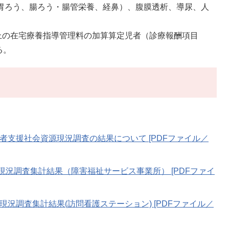
養（胃ろう、腸ろう・腸管栄養、経鼻）、腹膜透析、導尿、人
上の在宅療養指導管理料の加算算定児者（診療報酬項目
る。
。
児者支援社会資源現況調査の結果について [PDFファイル／
況調査集計結果（障害福祉サービス事業所） [PDFファイ
現況調査集計結果(訪問看護ステーション) [PDFファイル／