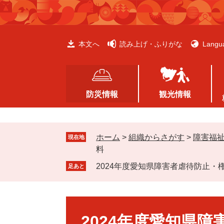
ペ
メ
ー
ニ
ジ
ュ
の
ー
本文へ
読み上げ・ふりがな
Langu
先
を
頭
飛
で
ば
す
し
防災情報
観光情報
。
て
本
文
ホーム
>
組織からさがす
>
障害福
へ
現在地
料
2024年度愛知県障害者虐待防止
足あと
本
文
2024年度愛知県