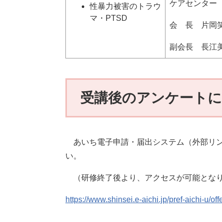
ケアセンター
性暴力被害のトラウ
マ・PTSD​
会 長 片岡
副会長 長江
受講後のアンケート
あいち電子申請・届出システム（外部リン
い。
（研修終了後より、アクセスが可能とな
https://www.shinsei.e-aichi.jp/pref-aichi-u/o