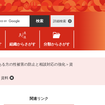
詳細検索
す
組織
からさがす
分類
からさがす
のある方の性被害の防止と相談対応の強化＞資
＞資料
関連リンク