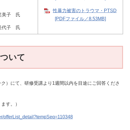
性暴力被害のトラウマ・PTSD
笑美子 氏
[PDFファイル／8.53MB]
美代子 氏
について
ク）にて、研修受講より1週間以内を目途にご回答くださ
ります。）
ffer/offerList_detail?tempSeq=110348