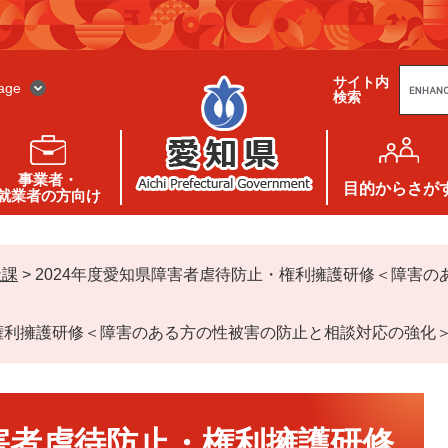
G
サイト内
o
age
検索
o
g
l
e
カ
ス
事業者・
タ
目的
からさが
就業者の方向け
ム
検
索
祉課
>
2024年度愛知県障害者虐待防止・権利擁護研修＜障害
・権利擁護研修＜障害のある方の性被害の防止と相談対応の強化
障害者虐待防止・権利擁護研修