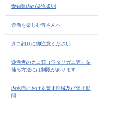
愛知県内の遊漁規則
遊漁を楽しむ皆さんへ
タコ釣りに御注意ください
遊漁者のカニ類（ワタリガニ等）を
捕る方法には制限があります
内水面における禁止区域及び禁止期
間