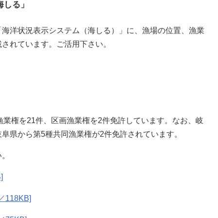
海しる」
海洋状況表示システム（海しる）」に、漁場の位置、漁業
載されています。ご活用下さい。
漁業権を21件、区画漁業権を2件免許しています。なお、岐
阜県から第5種共同漁業権が2件免許されています。
い。
]
118KB]