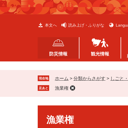
ペ
メ
ー
ニ
ジ
ュ
の
ー
本文へ
読み上げ・ふりがな
Langu
先
を
頭
飛
で
ば
す
し
防災情報
観光情報
。
て
本
文
ホーム
>
分類からさがす
>
しごと
へ
現在地
漁業権
足あと
本
文
漁業権