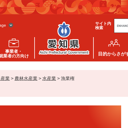
G
サイト内
o
age
検索
o
g
l
e
カ
ス
事業者・
タ
目的
からさが
就業者の方向け
ム
検
索
・産業
>
農林水産業
>
水産業
>
漁業権