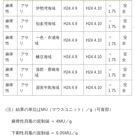
麻痺
アサ
＜
安
伊勢湾海域
H24.4.9
H24.4.10
性
リ
1.75
全
麻痺
アサ
＜
安
知多湾海域
H24.4.9
H24.4.10
性
リ
1.75
全
＜
麻痺
アサ
一色・衣浦海
安
H24.4.9
H24.4.10
性
リ
域
全
1.75
麻痺
アサ
＜
安
幡豆海域
H24.4.9
H24.4.10
性
リ
1.75
全
麻痺
アサ
蒲郡・豊橋海
＜
安
H24.4.9
H24.4.10
性
リ
域
1.75
全
麻痺
アサ
＜
安
渥美半島海域
H24.4.9
H24.4.10
性
リ
1.75
全
（注）結果の単位はMU（マウスユニット）／g（可食部）
麻痺性貝毒の規制値 ＝ 4MU／g
下痢性貝毒の規制値 ＝ 0.05MU／g