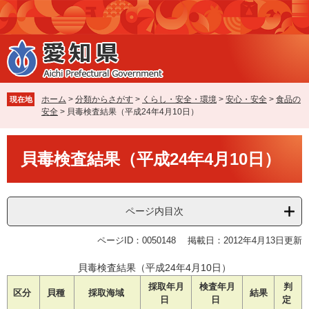
ペ
メ
ー
ニ
ジ
ュ
の
ー
先
を
頭
飛
で
ば
ホーム
>
分類からさがす
>
くらし・安全・環境
>
安心・安全
>
食品の
現在地
す
し
安全
>
貝毒検査結果（平成24年4月10日）
。
て
本
本
文
貝毒検査結果（平成24年4月10日）
文
へ
ページ内目次
ページID：0050148
掲載日：2012年4月13日更新
貝毒検査結果（平成24年4月10日）
採取年月
検査年月
判
区分
貝種
採取海域
結果
日
日
定