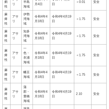
痢
半島
＜0.01
安全
リ
月4日
日
性
海域
麻
伊勢
アサ
令和4年4
令和4年4月19
痺
湾海
＜1.75
安全
リ
月18日
日
性
域
麻
知多
アサ
令和4年4
令和4年4月19
痺
湾海
＜1.75
安全
リ
月18日
日
性
域
一
麻
アサ
色・
令和4年4
令和4年4月19
痺
​＜1.75
安全
リ
衣浦
月18日
日
性
海域
麻
アサ
幡豆
令和4年4
令和4年4月19
痺
＜1.75
安全
リ
海域
月18日
日
性
蒲
麻
アサ
郡・
令和4年4
令和4年4月19
痺
​2.10
安全
リ
豊橋
月18日
日
性
海域
麻
渥美