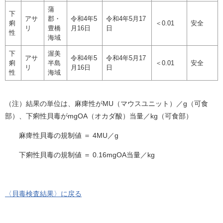
蒲
下
アサ
郡・
令和4年5
令和4年5月17
痢
＜0.01
安全
リ
豊橋
月16日
日
性
海域
下
渥美
アサ
令和4年5
令和4年5月17
痢
半島
＜0.01
安全
リ
月16日
日
性
海域
（注）結果の単位は、麻痺性がMU（マウスユニット）／g（可食
部）、下痢性貝毒がmgOA（オカダ酸）当量／kg（可食部）
麻痺性貝毒の規制値 ＝ 4MU／g
下痢性貝毒の規制値 ＝ 0.16mgOA当量／kg
〈貝毒検査結果〉に戻る