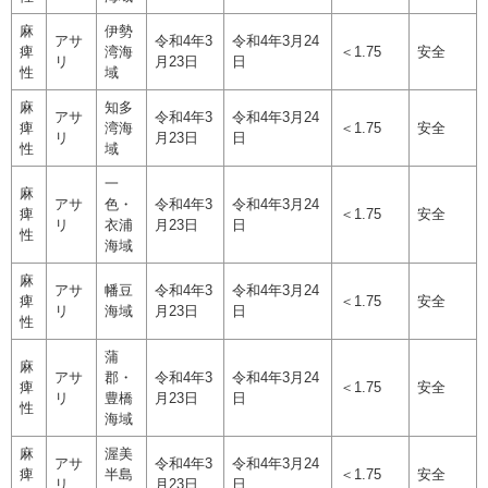
麻
伊勢
アサ
令和4年3
令和4年3月24
痺
湾海
＜1.75
安全
リ
月23日
日
性
域
麻
知多
アサ
令和4年3
令和4年3月24
痺
湾海
＜1.75
安全
リ
月23日
日
性
域
一
麻
アサ
色・
令和4年3
令和4年3月24
痺
＜1.75
安全
リ
衣浦
月23日
日
性
海域
麻
アサ
幡豆
令和4年3
令和4年3月24
痺
＜1.75
安全
リ
海域
月23日
日
性
蒲
麻
アサ
郡・
令和4年3
令和4年3月24
痺
＜1.75
安全
リ
豊橋
月23日
日
性
海域
麻
渥美
アサ
令和4年3
令和4年3月24
痺
半島
＜1.75
安全
リ
月23日
日