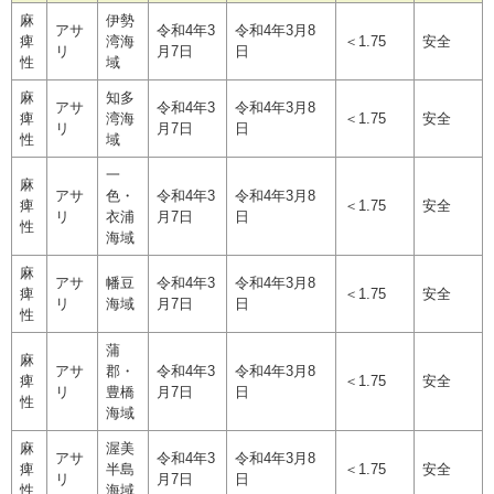
麻
伊勢
アサ
令和4年3
令和4年3月8
痺
湾海
＜1.75
安全
リ
月7日
日
性
域
麻
知多
アサ
令和4年3
令和4年3月8
痺
湾海
＜1.75
安全
リ
月7日
日
性
域
一
麻
アサ
色・
令和4年3
令和4年3月8
痺
＜1.75
安全
リ
衣浦
月7日
日
性
海域
麻
アサ
幡豆
令和4年3
令和4年3月8
痺
＜1.75
安全
リ
海域
月7日
日
性
蒲
麻
アサ
郡・
令和4年3
令和4年3月8
痺
＜1.75
安全
リ
豊橋
月7日
日
性
海域
麻
渥美
アサ
令和4年3
令和4年3月8
痺
半島
＜1.75
安全
リ
月7日
日
性
海域