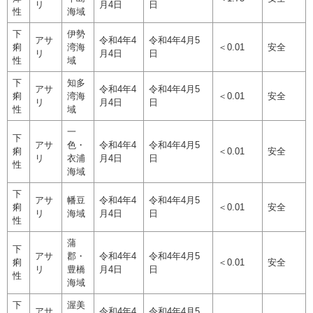
リ
月4日
日
性
海域
下
伊勢
アサ
令和4年4
令和4年4月5
痢
湾海
＜0.01
安全
リ
月4日
日
性
域
下
知多
アサ
令和4年4
令和4年4月5
痢
湾海
＜0.01
安全
リ
月4日
日
性
域
一
下
アサ
色・
令和4年4
令和4年4月5
痢
＜0.01
安全
リ
衣浦
月4日
日
性
海域
下
アサ
幡豆
令和4年4
令和4年4月5
痢
＜0.01
安全
リ
海域
月4日
日
性
蒲
下
アサ
郡・
令和4年4
令和4年4月5
痢
＜0.01
安全
リ
豊橋
月4日
日
性
海域
下
渥美
アサ
令和4年4
令和4年4月5