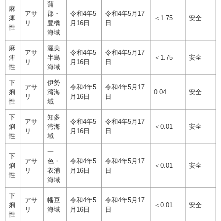
蒲
麻
アサ
郡・
令和4年5
令和4年5月17
痺
＜1.75
安全
リ
豊橋
月16日
日
性
海域
麻
渥美
アサ
令和4年5
令和4年5月17
痺
半島
​＜1.75
安全
リ
月16日
日
性
海域
下
伊勢
アサ
令和4年5
令和4年5月17
痢
湾海
0.04
安全
リ
月16日
日
性
域
下
知多
アサ
令和4年5
令和4年5月17
痢
湾海
＜0.01
安全
リ
月16日
日
性
域
一
下
アサ
色・
令和4年5
令和4年5月17
痢
＜0.01
安全
リ
衣浦
月16日
日
性
海域
下
アサ
幡豆
令和4年5
令和4年5月17
痢
＜0.01
安全
リ
海域
月16日
日
性