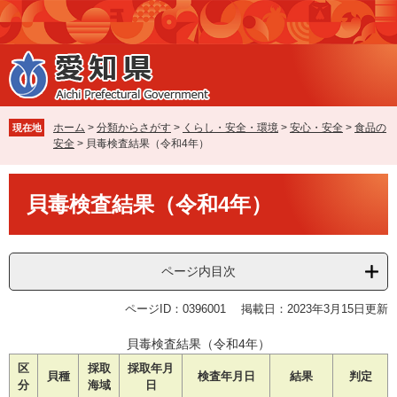
ペ
メ
ー
ニ
ジ
ュ
の
ー
先
を
頭
飛
で
ば
ホーム
>
分類からさがす
>
くらし・安全・環境
>
安心・安全
>
食品の
現在地
す
し
安全
>
貝毒検査結果（令和4年）
。
て
本
本
文
貝毒検査結果（令和4年）
文
へ
ページ内目次
ページID：0396001
掲載日：2023年3月15日更新
貝毒検査結果（令和4年）
区
採取
採取年月
貝種
検査年月日
結果
判定
分
海域
日