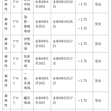
アサ
令和4年4
令和4年4月19
痺
半島
＜1.75
安全
リ
月18日
日
性
海域
蒲
麻
＜1.75
アサ
郡・
令和4年4
令和4年4月26
痺
安全
リ
豊橋
月25日
日
＜1.75
性
海域
麻
伊勢
アサ
令和4年5
令和4年5月17
痺
湾海
＜1.75
安全
リ
月16日
日
性
域
麻
知多
アサ
令和4年5
令和4年5月17
痺
湾海
＜1.75
安全
リ
月16日
日
性
域
一
麻
アサ
色・
令和4年5
令和4年5月17
痺
＜1.75
安全
リ
衣浦
月16日
日
性
海域
麻
アサ
幡豆
令和4年5
令和4年5月17
痺
＜1.75
安全
リ
海域
月16日
日
性