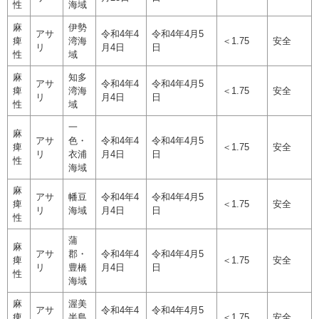
性
海域
麻
伊勢
アサ
令和4年4
令和4年4月5
痺
湾海
＜1.75
安全
リ
月4日
日
性
域
麻
知多
アサ
令和4年4
令和4年4月5
痺
湾海
＜1.75
安全
リ
月4日
日
性
域
一
麻
アサ
色・
令和4年4
令和4年4月5
痺
＜1.75
安全
リ
衣浦
月4日
日
性
海域
麻
アサ
幡豆
令和4年4
令和4年4月5
痺
＜1.75
安全
リ
海域
月4日
日
性
蒲
麻
アサ
郡・
令和4年4
令和4年4月5
痺
＜1.75
安全
リ
豊橋
月4日
日
性
海域
麻
渥美
アサ
令和4年4
令和4年4月5
痺
半島
＜1.75
安全