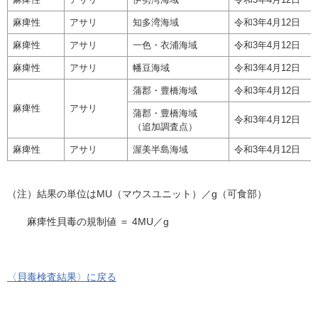
麻痺性
アサリ
知多湾海域
令和3年4月12日
麻痺性
アサリ
一色・衣浦海域
令和3年4月12日
麻痺性
アサリ
幡豆海域
令和3年4月12日
蒲郡・豊橋海域
令和3年4月12日
麻痺性
アサリ
蒲郡・豊橋海域
令和3年4月12日
（追加調査点）
麻痺性
アサリ
渥美半島海域
令和3年4月12日
（注）結果の単位はMU（マウスユニット）／g（可食部）
麻痺性貝毒の規制値 ＝ 4MU／g
〈貝毒検査結果〉に戻る