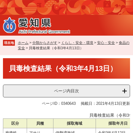
ペ
メ
ー
ニ
ジ
ュ
の
ー
先
を
頭
飛
で
ば
ホーム
>
分類からさがす
>
くらし・安全・環境
>
安心・安全
>
食品の
現在地
す
し
安全
>
貝毒検査結果（令和3年4月13日）
。
て
本
本
文
貝毒検査結果（令和3年4月13日）
文
へ
ページ内目次
ページID：0340643
掲載日：2021年4月13日更新
貝毒検査結果（令和3年
区分
貝種
採取海域
採取年月日
麻痺性
アサリ
伊勢湾海域
令和3年4月12日