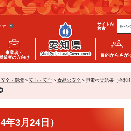
G
サイト内
o
age
検索
o
g
l
e
カ
ス
事業者・
タ
目的
からさが
就業者の方向け
ム
検
索
・安全・環境
>
安心・安全
>
食品の安全
>
貝毒検査結果（令和4
4年3月24日）