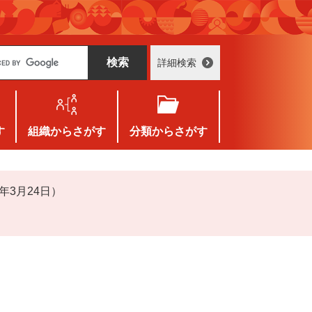
詳細検索
す
組織
からさがす
分類
からさがす
年3月24日）