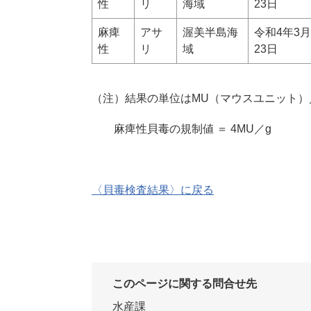
性
リ
海域
23日
麻痺
アサ
渥美半島海
令和4年3月
性
リ
域
23日
（注）結果の単位はMU（マウスユニット）
麻痺性貝毒の規制値 ＝ 4MU／g
〈貝毒検査結果〉に戻る
このページに関する問合せ先
水産課