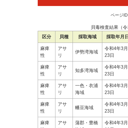
ページID：
貝毒検査結果（令
区分
貝種
採取海域
採取年月
麻痺
アサ
令和4年3月
伊勢湾海域
性
リ
23日
麻痺
アサ
令和4年3月
知多湾海域
性
リ
23日
麻痺
アサ
一色・衣浦
令和4年3月
性
リ
海域
23日
麻痺
アサ
令和4年3月
幡豆海域
性
リ
23日
麻痺
アサ
蒲郡・豊橋
令和4年3月