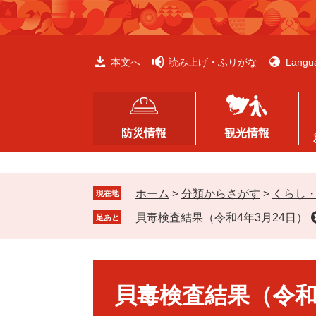
ペ
メ
ー
ニ
ジ
ュ
の
ー
本文へ
読み上げ・ふりがな
Langu
先
を
頭
飛
で
ば
す
し
防災情報
観光情報
。
て
本
文
ホーム
>
分類からさがす
>
くらし
へ
現在地
貝毒検査結果（令和4年3月24日）
足あと
本
文
貝毒検査結果（令和