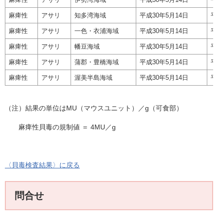
麻痺性
アサリ
知多湾海域
平成30年5月14日
平
麻痺性
アサリ
一色・衣浦海域
平成30年5月14日
平
麻痺性
アサリ
幡豆海域
平成30年5月14日
平
麻痺性
アサリ
蒲郡・豊橋海域
平成30年5月14日
平
麻痺性
アサリ
渥美半島海域
平成30年5月14日
平
（注）結果の単位はMU（マウスユニット）／g（可食部）
麻痺性貝毒の規制値 ＝ 4MU／g
〈貝毒検査結果〉に戻る
問合せ