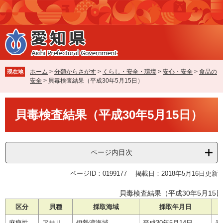
ペ
メ
ー
ニ
ジ
ュ
の
ー
先
を
頭
飛
で
ば
ホーム
>
分類からさがす
>
くらし・安全・環境
>
安心・安全
>
食品の
現在地
す
し
安全
>
貝毒検査結果（平成30年5月15日）
。
て
本
本
文
貝毒検査結果（平成30年5月15日）
文
へ
ページ内目次
ページID：0199177
掲載日：2018年5月16日更新
貝毒検査結果（平成30年5月15
区分
貝種
採取海域
採取年月日
麻痺性
アサリ
伊勢湾海域
平成30年5月14日
平