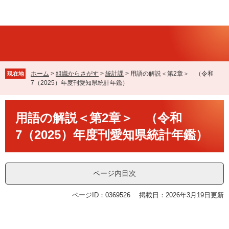
ペ
メ
ー
ニ
ジ
ュ
の
ー
先
を
頭
飛
で
ば
ホーム
>
組織からさがす
>
統計課
>
用語の解説＜第2章＞ （令和
現在地
す
し
7（2025）年度刊愛知県統計年鑑）
。
て
本
本
文
用語の解説＜第2章＞ （令和
文
へ
7（2025）年度刊愛知県統計年鑑）
ページ内目次
ページID：0369526
掲載日：2026年3月19日更新