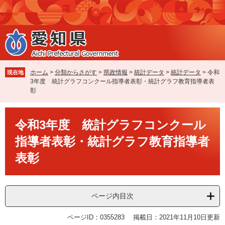
ペ
メ
ー
ニ
ジ
ュ
の
ー
先
を
頭
飛
で
ば
ホーム
>
分類からさがす
>
県政情報
>
統計データ
>
統計データ
>
令和
現在地
す
し
3年度 統計グラフコンクール指導者表彰・統計グラフ教育指導者表
。
て
彰
本
文
本
へ
令和3年度 統計グラフコンクール
文
指導者表彰・統計グラフ教育指導者
表彰
ページ内目次
ページID：0355283
掲載日：2021年11月10日更新