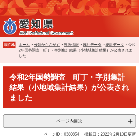
ペ
メ
ー
ニ
ジ
ュ
の
ー
先
を
頭
飛
で
ば
ホーム
>
分類からさがす
>
県政情報
>
統計データ
>
統計データ
>
令和
現在地
す
し
2年国勢調査 町丁・字別集計結果（小地域集計結果）が公表されま
。
て
した
本
文
本
へ
令和2年国勢調査 町丁・字別集計
文
結果（小地域集計結果）が公表され
ました
ページ内目次
ページID：0380854
掲載日：2022年2月10日更新