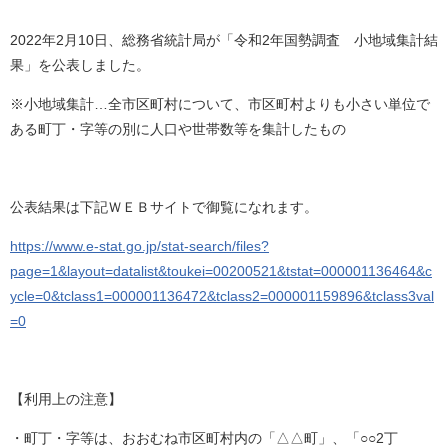
2022年2月10日、総務省統計局が「令和2年国勢調査 小地域集計結
果」を公表しました。
※小地域集計…全市区町村について、市区町村よりも小さい単位で
ある町丁・字等の別に人口や世帯数等を集計したもの
公表結果は下記ＷＥＢサイトで御覧になれます。
https://www.e-stat.go.jp/stat-search/files?
page=1&layout=datalist&toukei=00200521&tstat=000001136464&c
ycle=0&tclass1=000001136472&tclass2=000001159896&tclass3val
=0
【利用上の注意】
・町丁・字等は、おおむね市区町村内の「△△町」、「○○2丁