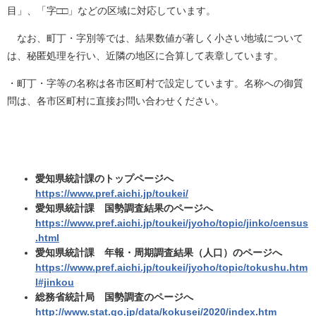
目」、「字□□」などの区域に対応しています。
なお、町丁・字別等では、結果数値が著しく小さい地域について
は、秘匿処理を行い、近隣の地区に合算して表章しています。
・町丁・字等の名称は各市区町村で設定しています。名称への御質
問は、各市区町村に直接お問い合わせください。
愛知県統計課のトップページへ
https://www.pref.aichi.jp/toukei/
愛知県統計課 国勢調査結果のページへ
https://www.pref.aichi.jp/toukei/jyoho/topic/jinko/census
.html
愛知県統計課 年報・周期調査結果（人口）のページへ
https://www.pref.aichi.jp/toukei/jyoho/topic/tokushu.htm
l#jinkou
総務省統計局 国勢調査のページへ
http://www.stat.go.jp/data/kokusei/2020/index.htm