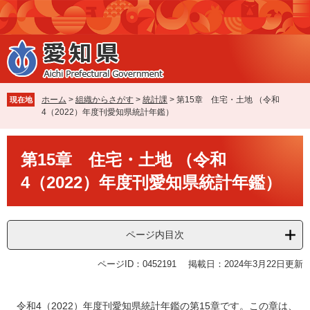
ペ
メ
ー
ニ
ジ
ュ
の
ー
先
を
頭
飛
で
ば
ホーム
>
組織からさがす
>
統計課
>
第15章 住宅・土地 （令和
現在地
す
し
4（2022）年度刊愛知県統計年鑑）
。
て
本
本
文
第15章 住宅・土地 （令和
文
へ
4（2022）年度刊愛知県統計年鑑）
ページ内目次
ページID：0452191
掲載日：2024年3月22日更新
令和4（2022）年度刊愛知県統計年鑑の第15章です。この章は、