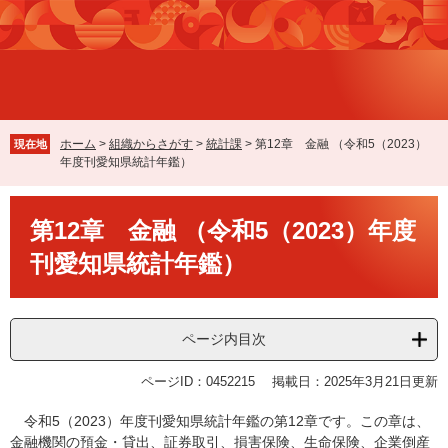
ペ
メ
ー
ニ
ジ
ュ
の
ー
先
を
頭
飛
で
ば
ホーム
>
組織からさがす
>
統計課
>
第12章 金融 （令和5（2023）
現在地
す
し
年度刊愛知県統計年鑑）
。
て
本
本
文
第12章 金融 （令和5（2023）年度
文
へ
刊愛知県統計年鑑）
ページ内目次
ページID：0452215
掲載日：2025年3月21日更新
令和5（2023）年度刊愛知県統計年鑑の第12章です。この章は、
金融機関の預金・貸出、証券取引、損害保険、生命保険、企業倒産