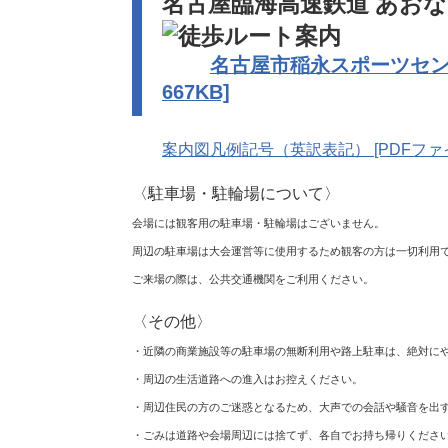
名古屋臨海高速鉄道 あおな
名古屋市稲永スポーツセンタ
667KB]
案内図凡例記号（英訳表記） [PDFファイ
〈駐車場・駐輪場について〉
会場には観客用の駐車場・駐輪場はございません。
周辺の駐車場は大会運営等に使用するため観客の方は一切利用
ご来場の際は、公共交通機関をご利用ください。
〈その他〉
・近隣の商業施設等の駐車場の無断利用や路上駐車は、絶対にや
・周辺の生活道路への進入はお控えください。
・周辺住民の方のご迷惑となるため、大声での会話や騒音を出
・ごみは道路や会場周辺には捨てず、各自でお持ち帰りくださ