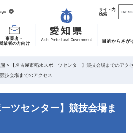
G
サイト内
o
age
検索
o
g
l
e
カ
ス
事業者・
タ
目的
からさが
就業者の方向け
ム
検
索
援課
>
【名古屋市稲永スポーツセンター】競技会場までのアク
競技会場までのアクセス
ポーツセンター】競技会場ま