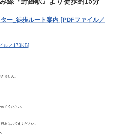
み線『野跡駅』より徒歩約15分
ー_徒歩ルート案内 [PDFファイル／
ル／173KB]
できません。
めてください。​
す行為はお控えください。
い。