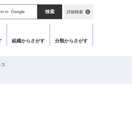
詳細検索
す
組織
からさがす
分類
からさがす
セス