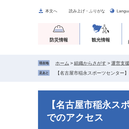
ペ
メ
ー
ニ
本文へ
読み上げ・ふりがな
Langu
ジ
ュ
の
ー
先
を
頭
飛
防災情報
観光情報
で
ば
す
し
。
て
ホーム
>
組織からさがす
>
運営支
現在地
本
文
【名古屋市稲永スポーツセンター】
足あと
へ
本
文
【名古屋市稲永ス
でのアクセス