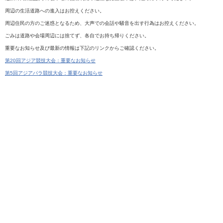
周辺の生活道路への進入はお控えください。
周辺住民の方のご迷惑となるため、大声での会話や騒音を出す行為はお控えください。
ごみは道路や会場周辺には捨てず、各自でお持ち帰りください。
重要なお知らせ及び最新の情報は下記のリンクからご確認ください。
第20回アジア競技大会：重要なお知らせ
第5回アジアパラ競技大会：重要なお知らせ