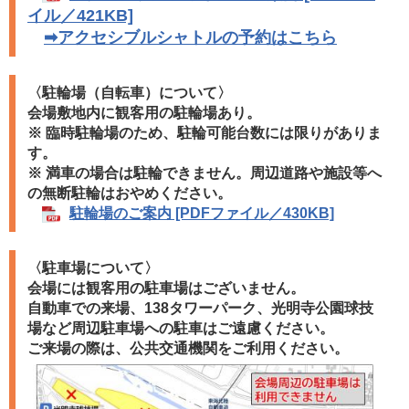
イル／421KB]
➡アクセシブルシャトルの予約はこちら
​〈駐輪場（自転車）について〉
会場敷地内に観客用の駐輪場あり。
※ 臨時駐輪場のため、駐輪可能台数には限りがありま
す。​
※ 満車の場合は駐輪できません。周辺道路や施設等へ
の無断駐輪はおやめください。
駐輪場のご案内 [PDFファイル／430KB]
〈駐車場について〉
会場には観客用の駐車場はございません。
自動車での来場、
138タワーパーク、光明寺公園球技
場など周辺駐車場への駐車は
ご遠慮ください。​
ご来場の際は、公共交通機関をご利用ください。