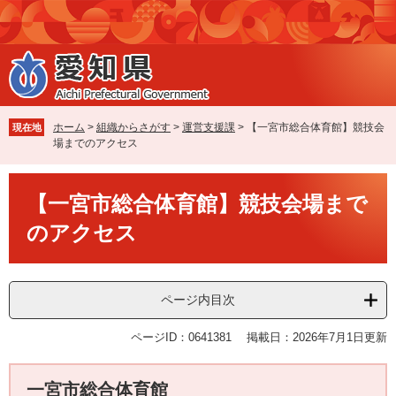
ペ
メ
ー
ニ
ジ
ュ
の
ー
先
を
頭
飛
で
ば
ホーム
>
組織からさがす
>
運営支援課
>
【一宮市総合体育館】競技会
現在地
す
し
場までのアクセス
。
て
本
本
文
【一宮市総合体育館】競技会場まで
文
へ
のアクセス
ページ内目次
ページID：0641381
掲載日：2026年7月1日更新
一宮市総合体育館