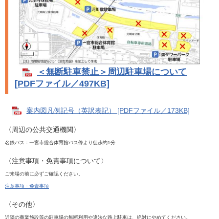
＜無断駐車禁止＞周辺駐車場について
[PDFファイル／497KB]
案内図凡例記号（英訳表記） [PDFファイル／173KB]
〈周辺の公共交通機関〉​​
名鉄バス：一宮市総合体育館バス停より徒歩約1分
〈注意事項・免責事項について〉​
ご来場の前に必ずご確認ください。
注意事項・免責事項
〈その他〉
近隣の商業施設等の駐車場の無断利用や違法な路上駐車は、絶対にやめてください。​