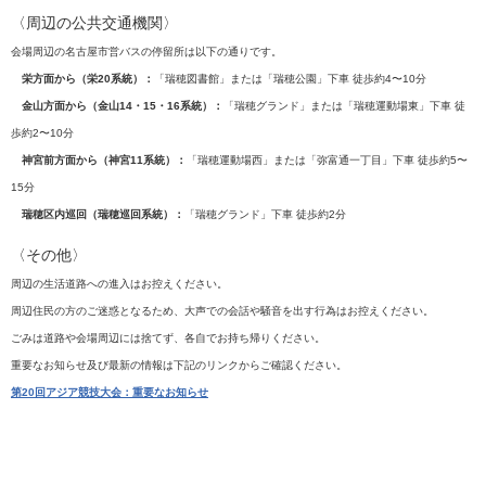
〈周辺の公共交通機関〉
会場周辺の名古屋市営バスの停留所は以下の通りです。
栄方面から（栄20系統）：
「瑞穂図書館」または「瑞穂公園」下車 徒歩約4〜10分
金山方面から（金山14・15・16系統）：
「瑞穂グランド」または「瑞穂運動場東」下車 徒
歩約2〜10分
神宮前方面から（神宮11系統）：
「瑞穂運動場西」または「弥富通一丁目」下車 徒歩約5〜
15分
瑞穂区内巡回（瑞穂巡回系統）：
「瑞穂グランド」下車 徒歩約2分
〈その他〉
周辺の生活道路への進入はお控えください。
周辺住民の方のご迷惑となるため、大声での会話や騒音を出す行為はお控えください。
ごみは道路や会場周辺には捨てず、各自でお持ち帰りください。​
重要なお知らせ及び最新の情報は下記のリンクからご確認ください。
第20回アジア競技大会：重要なお知らせ