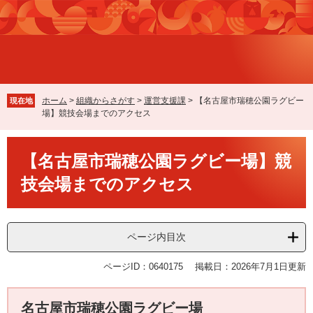
ペ
メ
ー
ニ
ジ
ュ
の
ー
先
を
頭
飛
で
ば
ホーム
>
組織からさがす
>
運営支援課
>
【名古屋市瑞穂公園ラグビー
現在地
す
し
場】競技会場までのアクセス
。
て
本
本
文
【名古屋市瑞穂公園ラグビー場】競
文
へ
技会場までのアクセス
ページ内目次
ページID：0640175
掲載日：2026年7月1日更新
名古屋市瑞穂公園ラグビー場