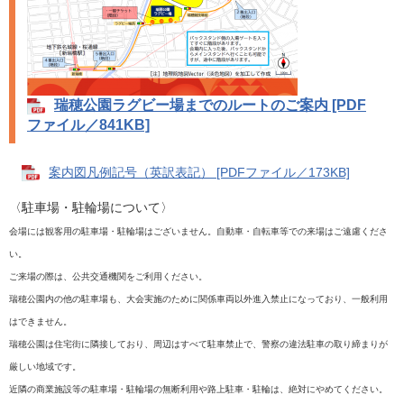
瑞穂公園ラグビー場までのルートのご案内 [PDF
ファイル／841KB]
案内図凡例記号（英訳表記） [PDFファイル／173KB]
〈駐車場・駐輪場について〉
会場には観客用の駐車場・駐輪場はございません。自動車・自転車等での来場はご遠慮くださ
い。
ご来場の際は、公共交通機関をご利用ください。
瑞穂公園内の他の駐車場も、大会実施のために関係車両以外進入禁止になっており、一般利用
はできません。
瑞穂公園は住宅街に隣接しており、周辺はすべて駐車禁止で、警察の違法駐車の取り締まりが
厳しい地域です。
近隣の商業施設等の駐車場・駐輪場の無断利用や路上駐車・駐輪は、絶対にやめてください。​​