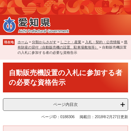
ペ
メ
ー
ニ
ジ
ュ
の
ー
先
を
頭
飛
で
ば
ホーム
>
分類からさがす
>
しごと・産業
>
入札・契約・公売情報
>
県
現在地
す
し
有財産の貸付（自動販売機の設置、駐車場敷地等）
>
自動販売機設置
。
て
の入札に参加する者の必要な資格告示
本
文
本
へ
自動販売機設置の入札に参加する者
文
の必要な資格告示
ページ内目次
ページID：0188306
掲載日：2018年2月27日更新