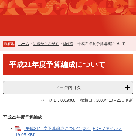
ペ
メ
ー
ニ
ジ
ュ
の
ー
先
を
頭
飛
で
ば
ホーム
>
組織からさがす
>
財政課
>
平成21年度予算編成について
現在地
す
し
。
て
本
本
平成21年度予算編成について
文
文
へ
ページ内目次
ページID：0019368
掲載日：2008年10月22日更新
平成21年度予算編成
平成21年度予算編成について(001 [PDFファイル／
19.05 KB])