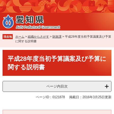
ペ
メ
ー
ニ
ジ
ュ
の
ー
先
を
頭
飛
で
ば
ホーム
>
組織からさがす
>
財政課
>
平成28年度当初予算議案及び予算
現在地
す
し
に関する説明書
。
て
本
本
文
平成28年度当初予算議案及び予算に
文
へ
関する説明書
ページ内目次
ページID：0121878
掲載日：2016年3月25日更新