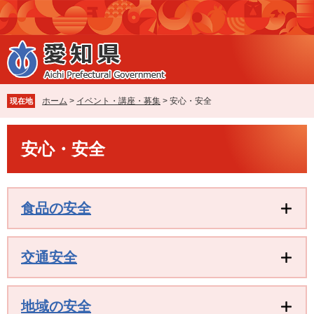
ペ
メ
ー
ニ
ジ
ュ
の
ー
先
を
頭
飛
で
ば
ホーム
>
イベント・講座・募集
>
安心・安全
現在地
す
し
。
て
本
本
安心・安全
文
文
へ
食品の安全
交通安全
地域の安全