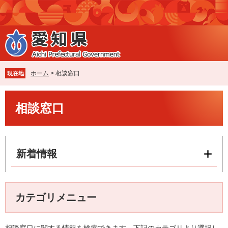
ペ
メ
ー
ニ
ジ
ュ
の
ー
先
を
頭
飛
で
ば
ホーム
>
相談窓口
現在地
す
し
。
て
本
本
相談窓口
文
文
へ
新着情報
カテゴリメニュー