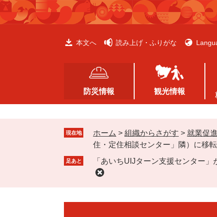
ペ
メ
ー
ニ
ジ
ュ
の
ー
本文へ
読み上げ・ふりがな
Langu
先
を
頭
飛
で
ば
す
し
防災情報
観光情報
。
て
本
文
ホーム
>
組織からさがす
>
就業促
へ
現在地
住・定住相談センター」隣）に移転
「あいちUIJターン支援センター
足あと
本