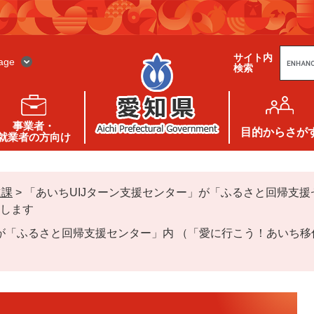
G
サイト内
o
age
検索
o
g
l
e
カ
ス
事業者・
タ
目的
からさが
就業者の方向け
ム
検
索
進課
>
「あいちUIJターン支援センター」が「ふるさと回帰支援
します
」が「ふるさと回帰支援センター」内 （「愛に行こう！あいち