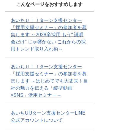
こんなページをおすすめします
あいちＵＩＪターン支援センター
「採用支援セミナー」の参加者を募
集します ～2028卒採用 もう“ 説明
会だけ” じゃ響かない これからの採
用トレンド取り入れ術～
あいちＵＩＪターン支援センター
「採用支援セミナー」の参加者を募
集します ～はじめてでも大丈夫！自
社の魅力を伝える「縦型動画
×SNS」活用セミナー～
あいちUIJターン支援センターLINE
公式アカウントについて