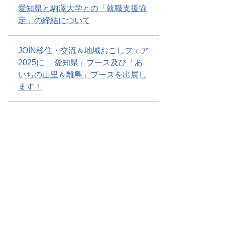
愛知県と駒澤大学との「就職支援協
定」の締結について
JOIN移住・交流＆地域おこしフェア
2025に 「愛知県」ブース及び「あ
いちの山里＆離島」ブースを出展し
ます！