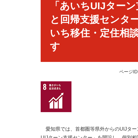
文
「あいちUIJター
と回帰支援センター
いち移住・定住相
す
ページID：
愛知県では、首都圏等県外からのUIJター
UIJターン支援センター」を開設し、個別相