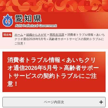
ペ
メ
ー
ニ
ジ
ュ
の
ー
先
を
頭
飛
で
ば
ホーム
>
組織からさがす
>
県民生活課
>
消費者トラブル情報＜あいち
現在地
す
し
クリオ通信2026年5月号＞高齢者サポートサービスの契約トラブルに
。
て
ご注意！
本
文
本
へ
消費者トラブル情報＜あいちクリ
文
オ通信2026年5月号＞高齢者サポー
トサービスの契約トラブルにご注
意！
ページ内目次