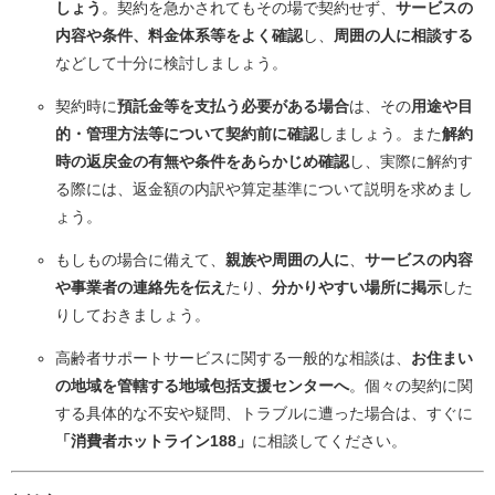
しょう
。契約を急かされてもその場で契約せず、
サービスの
内容や条件、料金体系等をよく確認
し、
周囲の人に相談する
などして十分に検討しましょう。
契約時に
預託金等を支払う必要がある場合
は、その
用途や目
的・管理方法等について契約前に確認
しましょう。また
解約
時の返戻金の有無や条件をあらかじめ確認
し、実際に解約す
る際には、返金額の内訳や算定基準について説明を求めまし
ょう。
もしもの場合に備えて、
親族や周囲の人に
、
サービスの内容
や事業者の連絡先を伝え
たり、
分かりやすい場所に掲示
した
りしておきましょう。
高齢者サポートサービスに関する一般的な相談は、
お住まい
の地域を管轄する地域包括支援センターへ
。個々の契約に関
する具体的な不安や疑問、トラブルに遭った場合は、すぐに
「消費者ホットライン188」
に相談してください。​