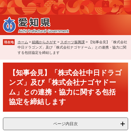
ペ
メ
ー
ニ
ジ
ュ
の
ー
先
を
頭
飛
で
ば
ホーム
>
組織からさがす
>
スポーツ振興課
>
【知事会見】「株式会社
現在地
す
し
中日ドラゴンズ」及び「株式会社ナゴヤドーム」との連携・協力に関
。
て
する包括協定を締結します
本
文
本
へ
【知事会見】「株式会社中日ドラゴ
文
ンズ」及び「株式会社ナゴヤドー
ム」との連携・協力に関する包括
協定を締結します
ページ内目次