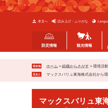
ペ
メ
ー
ニ
ジ
ュ
の
ー
本文へ
読み上げ・ふりがな
Langu
先
を
頭
飛
で
ば
す
し
防災情報
観光情報
。
て
本
文
ホーム
>
組織からさがす
>
環境活
へ
現在地
マックスバリュ東海株式会社から環
足あと
本
文
マックスバリュ東