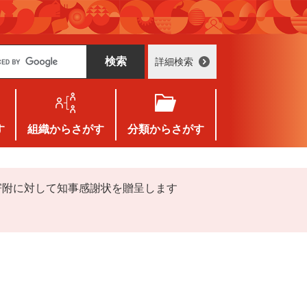
詳細検索
す
組織
からさがす
分類
からさがす
寄附に対して知事感謝状を贈呈します