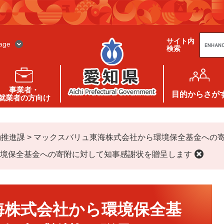
G
サイト内
o
age
検索
o
g
l
e
カ
ス
事業者・
タ
目的
からさが
就業者の方向け
ム
検
索
動推進課
>
マックスバリュ東海株式会社から環境保全基金への
境保全基金への寄附に対して知事感謝状を贈呈します
海株式会社から環境保全基