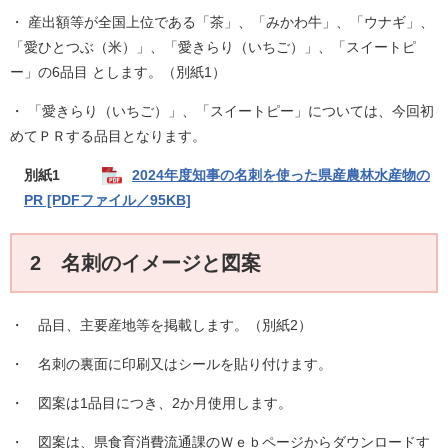
・ 産出額等が全国上位である「茶」、「みかわ牛」、「ウナギ」、
「愛ひとつぶ（米）」、「愛きらり（いちご）」、「スイートピ
ー」の6品目 とします。（別紙1）
・ 「愛きらり（いちご）」、「スイートピー」については、今回初
めてＰＲする品目となります。
別紙1
2024年度知事の名刺を使った県産農林水産物の
PR [PDFファイル／95KB]
2 名刺のイメージと図案
・ 品目、主要産地等を掲載します。（別紙2）
・ 名刺の裏面に印刷又はシールを貼り付けます。
・ 図案は1品目につき、2か月使用します。
・ 図案は、県食育消費流通課のＷｅｂページからダウンロードす