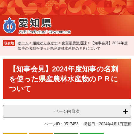
ペ
メ
ー
ニ
ジ
ュ
の
ー
先
を
頭
飛
で
ば
ホーム
>
組織からさがす
>
食育消費流通課
>
【知事会見】2024年度
現在地
す
し
知事の名刺を使った県産農林水産物のＰＲについて
。
て
本
本
文
【知事会見】2024年度知事の名刺
文
へ
を使った県産農林水産物のＰＲに
ついて
ページ内目次
ページID：0517453
掲載日：2024年4月1日更新