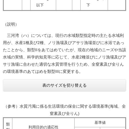
以下
下
（説明）
三河湾（ハ）については、現行の水域類型指定時の主たる水域利
用が、水産1種及び2種、ノリ漁場及びアサリ漁場並びに水浴であっ
たことから、類型IIをあてはめていたが、現在の地域のニーズや当該
水域の実情、科学的知見等に応じて、水産2種並びにノリ漁場及びア
サリ漁場に合わせた適切な水質管理を行うため、全窒素及び全りん
の環境基準のあてはめを類型IIIに変更する。
表のサイズを切り替える
（参考）水質汚濁に係る生活環境の保全に関する環境基準(海域、全
窒素及び全りん)
基準値
類
利用目的の適応性