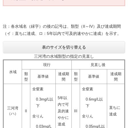
注：各水域名（緑字）の後の記号は、類型（II​～IV​）及び達成期間
（イ：直ちに達成、ロ：5年以内で可及的速やかに達成）を示す。
表のサイズを切り替える
三河湾の水域類型の指定の見直し
現行
見直し後
水域
類
達成期
類
達成期
基準値
基準値
型
間
型
間
全窒素
全窒素
5年以
0.3mg/L以
0.6mg/L以
内で可
下
下
直ちに
三河湾
II
及的速
III
（ハ）
達成
全りん
全りん
やかに
達成
0.03mg/L
0.05mg/L以