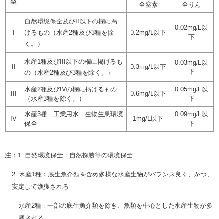
型
全窒素
全りん
自然環境保全及びII以下の欄に掲
0.02mg/L以
I
げるもの（水産2種及び3種を除
0.2mg/L以下
下
く。）
水産1種及びIII以下の欄に掲げるも
0.03mg/L以
II
0.3mg/L以下
下
の（水産2種及び3種を除く。）
水産2種及びIVの欄に掲げるもの
0.05mg/L以
III
0.6mg/L以下
（水産3種を除く。）
下
水産3種 工業用水 生物生息環境
0.09mg/L以
IV
1mg/L以下
保全
下
注：1 自然環境保全：自然探勝等の環境保全
2 水産1種：底生魚介類を含め多様な水産生物がバランス良く、かつ、
安定して漁獲される
水産2種：一部の底生魚介類を除き、魚類を中心とした水産生物が多
獲される