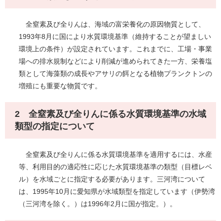
全窒素及び全りんは、海域の富栄養化の原因物質として、
1993年8月に国により水質環境基準（維持することが望ましい
環境上の条件）が設定されています。これまでに、工場・事業
場への排水規制などにより削減が進められてきた一方、栄養塩
類として海藻類の成長やアサリの餌となる植物プランクトンの
増殖にも重要な物質です。
2 全窒素及び全りんに係る水質環境基準の水域
類型の指定について​
全窒素及び全りんに係る水質環境基準を適用するには、水産
等、利用目的の適応性に応じた水質環境基準の類型（目標レベ
ル）を水域ごとに指定する必要があります。三河湾について
は、1995年10月に愛知県が水域類型を指定しています（伊勢湾
（三河湾を除く。）は1996年2月に国が指定。）。