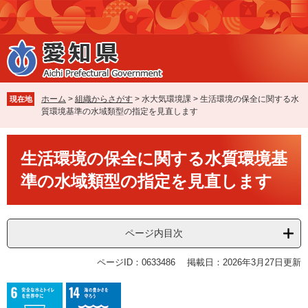
ペ
メ
ー
ニ
ジ
ュ
の
ー
先
を
頭
飛
で
ば
ホーム
>
組織からさがす
>
水大気環境課
>
生活環境の保全に関する水
現在地
す
し
質環境基準の水域類型の指定を見直します
。
て
本
本
文
生活環境の保全に関する水質環境基
文
へ
準の水域類型の指定を見直します
ページ内目次
ページID：0633486
掲載日：2026年3月27日更新