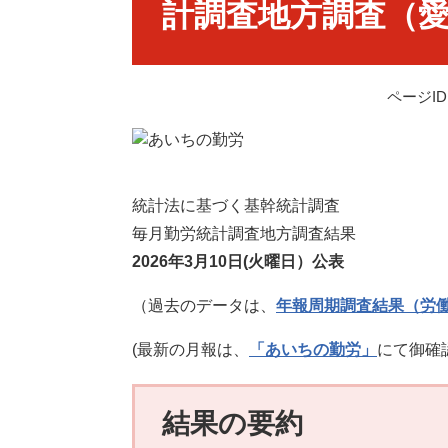
計調査地方調査（
ページID：
統計法に基づく基幹統計調査
毎月勤労統計調査地方調査結果
2026年3
月10
日(火
曜日）公表
（過去のデータは、
年報周期調査結果（労
(最新の月報は、
「あいちの勤労」
にて御確
結果の要約