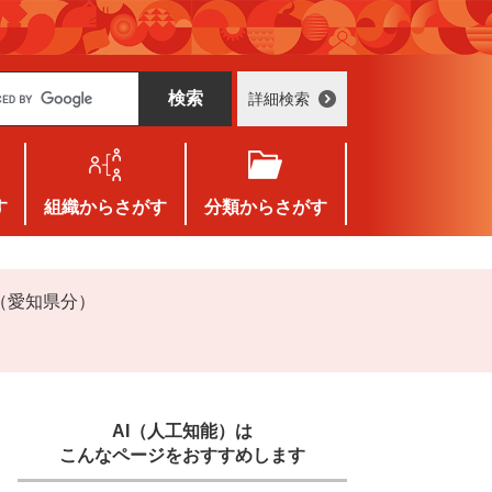
詳細検索
す
組織
からさがす
分類
からさがす
（愛知県分）
AI（人工知能）は
こんなページをおすすめします