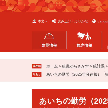
ペ
メ
ー
ニ
ジ
ュ
の
ー
本文へ
読み上げ・ふりがな
Langu
先
を
頭
飛
で
ば
す
し
防災情報
観光情報
。
て
本
文
ホーム
>
組織からさがす
>
統計課
へ
現在地
あいちの勤労（2025年分速報）
足あと
本
文
あいちの勤労（20