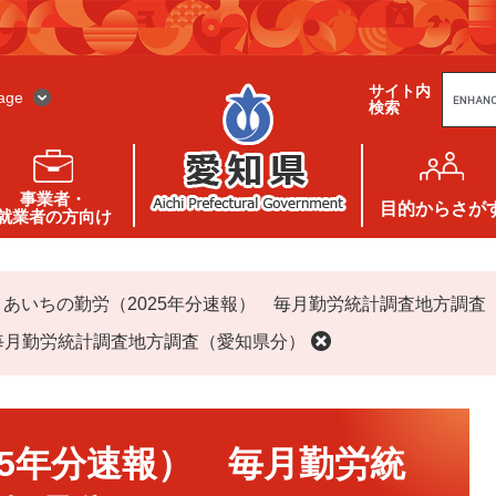
G
サイト内
o
age
検索
o
g
l
e
カ
ス
事業者・
タ
目的
からさが
就業者の方向け
ム
検
索
>
あいちの勤労（2025年分速報） 毎月勤労統計調査地方調査
 毎月勤労統計調査地方調査（愛知県分）
25年分速報） 毎月勤労統