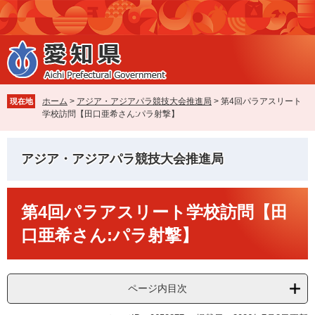
ペ
メ
ー
ニ
ジ
ュ
の
ー
先
を
頭
飛
で
ば
ホーム
>
アジア・アジアパラ競技大会推進局
>
第4回パラアスリート
現在地
す
し
学校訪問【田口亜希さん:パラ射撃】
。
て
本
文
アジア・アジアパラ競技大会推進局
へ
本
第4回パラアスリート学校訪問【田
文
口亜希さん:パラ射撃】
ページ内目次