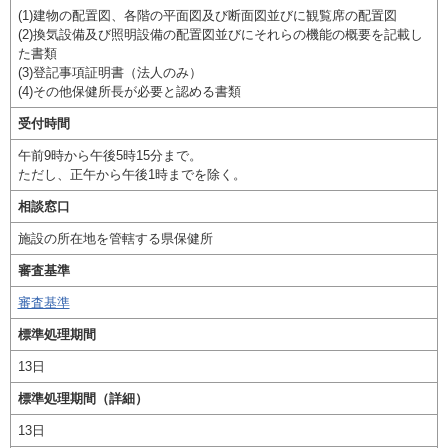
(1)建物の配置図、各階の平面図及び断面図並びに観覧席の配置図
(2)換気設備及び照明設備の配置図並びにそれらの機能の概要を記載し
た書類
(3)登記事項証明書（法人のみ）
(4)その他保健所長が必要と認める書類
受付時間
午前9時から午後5時15分まで。
ただし、正午から午後1時までを除く。
相談窓口
施設の所在地を管轄する県保健所
審査基準
審査基準
標準処理期間
13日
標準処理期間（詳細）
13日