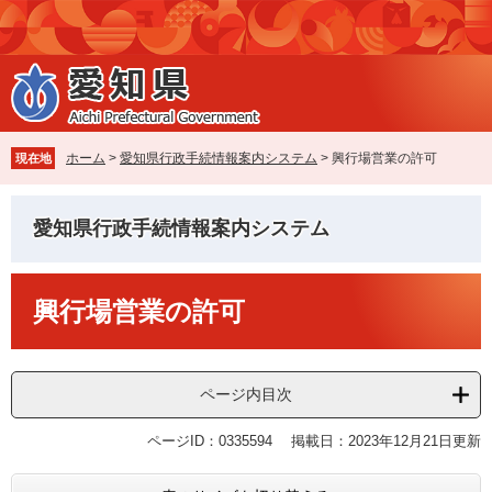
ペ
メ
ー
ニ
ジ
ュ
の
ー
先
を
頭
飛
で
ば
ホーム
>
愛知県行政手続情報案内システム
>
興行場営業の許可
現在地
す
し
。
て
本
愛知県行政手続情報案内システム
文
へ
本
興行場営業の許可
文
ページ内目次
ページID：0335594
掲載日：2023年12月21日更新