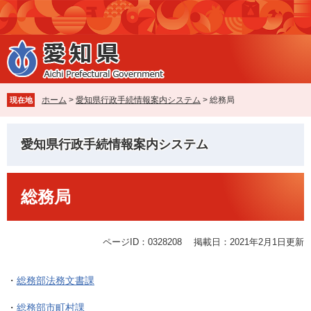
ペ
メ
ー
ニ
ジ
ュ
の
ー
先
を
頭
飛
で
ば
ホーム
>
愛知県行政手続情報案内システム
>
総務局
現在地
す
し
。
て
本
愛知県行政手続情報案内システム
文
へ
本
総務局
文
ページID：0328208
掲載日：2021年2月1日更新
・
総務部法務文書課
・
総務部市町村課