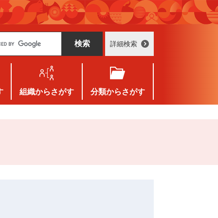
詳細検索
す
組織
からさがす
分類
からさがす