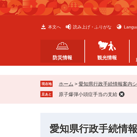
ペ
メ
ー
ニ
ジ
ュ
の
ー
本文へ
読み上げ・ふりがな
Langu
先
を
頭
飛
で
ば
す
し
防災情報
観光情報
。
て
本
文
ホーム
>
愛知県行政手続情報案内
へ
現在地
原子爆弾小頭症手当の支給
足あと
愛知県行政手続情