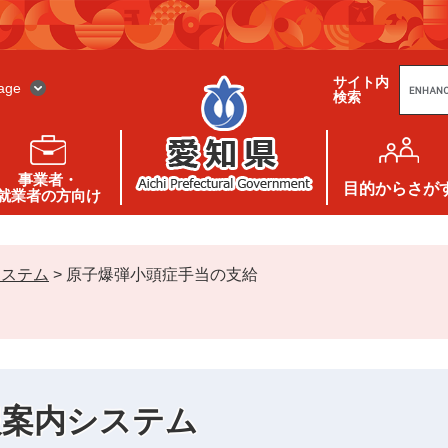
G
サイト内
o
age
検索
o
g
l
e
カ
ス
事業者・
タ
目的
からさが
就業者の方向け
ム
検
索
システム
>
原子爆弾小頭症手当の支給
報案内システム