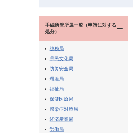
手続所管所属一覧（申請に対する
処分）
総務局
県民文化局
防災安全局
環境局
福祉局
保健医療局
感染症対策局
経済産業局
労働局