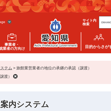
G
サイト内
o
age
検索
o
g
l
e
カ
ス
事業者・
タ
目的
からさが
就業者の方向け
ム
検
索
システム
>
旅館業営業者の地位の承継の承認（譲渡）
譲渡）
報案内システム