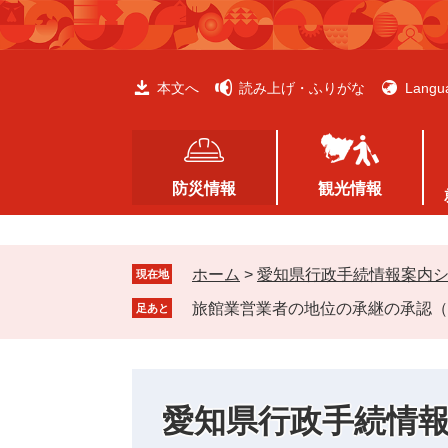
ペ
メ
ー
ニ
ジ
ュ
の
ー
本文へ
読み上げ・ふりがな
Langu
先
を
頭
飛
で
ば
す
し
防災情報
観光情報
。
て
本
文
ホーム
>
愛知県行政手続情報案内
へ
現在地
旅館業営業者の地位の承継の承認（
足あと
愛知県行政手続情