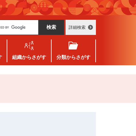
詳細検索
す
組織
からさがす
分類
からさがす