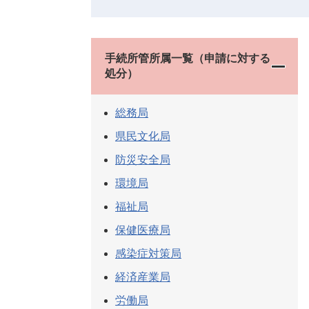
手続所管所属一覧（申請に対する
処分）
総務局
県民文化局
防災安全局
環境局
福祉局
保健医療局
感染症対策局
経済産業局
労働局