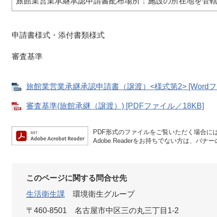
旅館業営業承継承認申請書配布場所：施設の所在地を管
申請書様式・添付書類様式
審査基準
旅館業営業承継承認申請書（譲渡）<様式第2> [Wordフ
審査基準(旅館承継（譲渡）) [PDFファイル／18KB]
PDF形式のファイルをご覧いただく場合には、A
Adobe Readerをお持ちでない方は、
このページに関する問合せ先
生活衛生課
環境衛生グループ
〒460-8501
名古屋市中区三の丸三丁目1-2