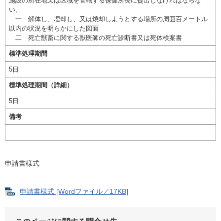
施設の所在地又は区域を管轄する保健所長に提出しなければならな
い。
一 解体し、埋却し、又は焼却しようとする場所の周囲百メートル
以内の状況を明らかにした図面
二 死亡獣畜に関する獣医師の死亡診断書又は死体検案書
標準処理期間
5日
標準処理期間（詳細）
5日
備考
申請書様式
申請書様式 [Wordファイル／17KB]