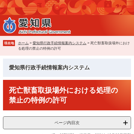
ペ
メ
ー
ニ
ジ
ュ
の
ー
先
を
頭
飛
で
ば
ホーム
>
愛知県行政手続情報案内システム
>
死亡獣畜取扱場外におけ
現在地
す
し
る処理の禁止の特例の許可
。
て
本
文
愛知県行政手続情報案内システム
へ
本
死亡獣畜取扱場外における処理の
文
禁止の特例の許可
ページ内目次