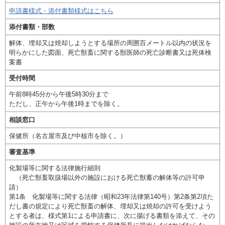
申請書様式・添付書類様式はこちら
添付書類・部数
解体、埋却又は焼却しようとする場所の周囲百メートル以内の状況を
明らかにした図面、死亡獣畜に関する獣医師の死亡診断書又は死体検
案書
受付時間
午前8時45分から午後5時30分まで
ただし、正午から午後1時までを除く。
相談窓口
保健所（名古屋市及び中核市を除く。）
審査基準
化製場等に関する法律施行細則
（死亡獣畜取扱場以外の施設における死亡獣蓄の解体等の許可申
請）
第1条 化製場等に関する法律（昭和23年法律第140号）第2条第2項た
だし書の規定により死亡獣畜の解体、埋却又は焼却の許可を受けよう
とする者は、様式第1による申請書に、次に揚げる書類を添えて、その