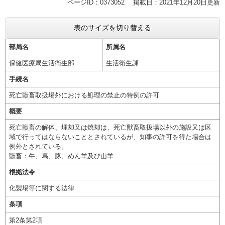
ページID：0373052
掲載日：2021年12月20日更新
表のサイズを切り替える
部局名
所属名
保健医療局生活衛生部
生活衛生課
手続名
死亡獣畜取扱場外における処理の禁止の特例の許可
概要
死亡獣畜の解体、埋却又は焼却は、死亡獣畜取扱場以外の施設又は区
域で行ってはならないこととされているが、知事の許可を得た場合は
例外とされている。
獣畜：牛、馬、豚、めん羊及び山羊
根拠法令
化製場等に関する法律
条項
第2条第2項