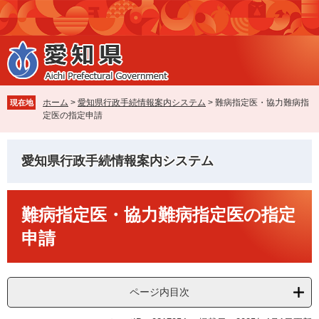
ペ
メ
ー
ニ
ジ
ュ
の
ー
先
を
頭
飛
で
ば
ホーム
>
愛知県行政手続情報案内システム
>
難病指定医・協力難病指
現在地
す
し
定医の指定申請
。
て
本
文
愛知県行政手続情報案内システム
へ
本
難病指定医・協力難病指定医の指定
文
申請
ページ内目次