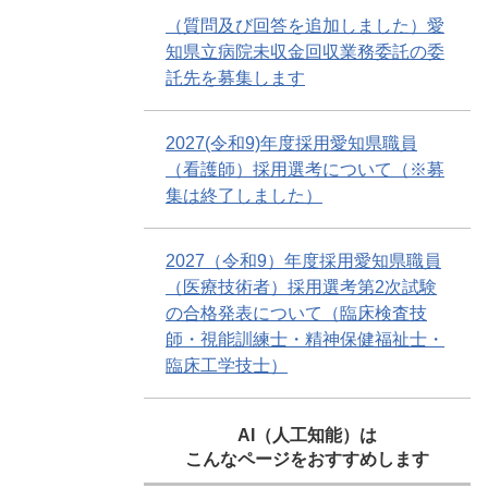
（質問及び回答を追加しました）愛
知県立病院未収金回収業務委託の委
託先を募集します
2027(令和9)年度採用愛知県職員
（看護師）採用選考について（※募
集は終了しました）
2027（令和9）年度採用愛知県職員
（医療技術者）採用選考第2次試験
の合格発表について（臨床検査技
師・視能訓練士・精神保健福祉士・
臨床工学技士）
AI（人工知能）は
こんなページをおすすめします