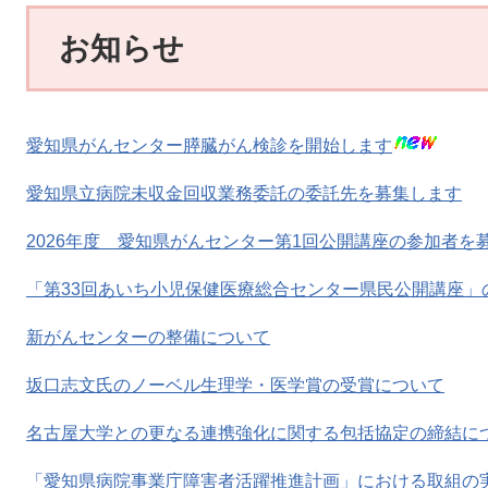
お知らせ
愛知県がんセンター膵臓がん検診を開始します
愛知県立病院未収金回収業務委託の委託先を募集します
2026年度 愛知県がんセンター第1回公開講座の参加者を
「第33回あいち小児保健医療総合センター県民公開講座」
新がんセンターの整備について
坂口志文氏のノーベル生理学・医学賞の受賞について
名古屋大学との更なる連携強化に関する包括協定の締結に
「愛知県病院事業庁障害者活躍推進計画」における取組の