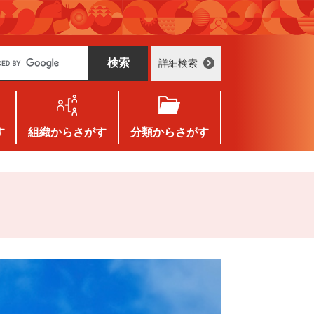
詳細検索
す
組織
からさがす
分類
からさがす