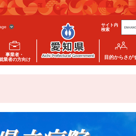
G
サイト内
o
age
検索
o
g
l
e
カ
ス
事業者・
タ
目的
からさが
就業者の方向け
ム
検
索