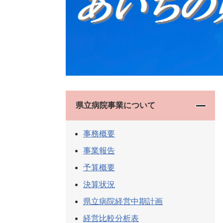
県立病院事業について
事務概要
事業報告
予算概要
決算状況
県立病院経営中期計画
経営比較分析表