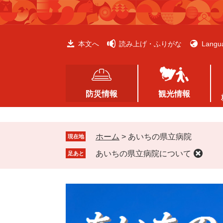
ペ
メ
ー
ニ
ジ
ュ
の
ー
本文へ
読み上げ・ふりがな
Langu
先
を
頭
飛
で
ば
す
し
防災情報
観光情報
。
て
本
文
ホーム
>
あいちの県立病院
へ
現在地
あいちの県立病院について
足あと