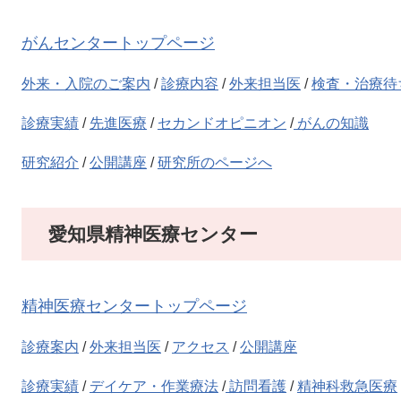
がんセンタートップページ
外来・入院のご案内
/
診療内容
/
外来担当医
/
検査・治療待
診療実績
/
先進医療
/
セカンドオピニオン
/
がんの知識
研究紹介
/
公開講座
/
研究所のページへ
愛知県精神医療センター
精神医療センタートップページ
診療案内
/
外来担当医
/
アクセス
/ ​
公開講座
診療実績
/
デイケア・作業療法
/
訪問看護
/
精神科救急医療