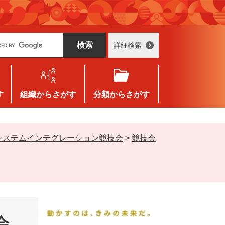
詳細検索
す
組織
からさがす
分類
からさがす
システムインテグレーション競技会
>
競技会
会