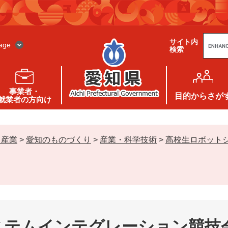
G
サイト内
o
age
検索
o
g
l
e
カ
ス
事業者・
タ
目的
からさが
就業者の方向け
ム
検
索
・産業
>
愛知のものづくり
>
産業・科学技術
>
高校生ロボット
ステムインテグレーション競技