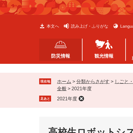
ペ
メ
ー
ニ
ジ
ュ
の
ー
本文へ
読み上げ・ふりがな
Langu
先
を
頭
飛
で
ば
す
し
防災情報
観光情報
。
て
本
文
ホーム
>
分類からさがす
>
しごと
へ
現在地
全般
>
2021年度
2021年度
足あと
高校生ロボットシ