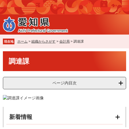
ペ
メ
ー
ニ
ジ
ュ
の
ー
先
を
頭
飛
で
ば
ホーム
>
組織からさがす
>
会計局
>
調達課
現在地
す
し
。
て
本
本
調達課
文
文
へ
ページ内目次
新着情報