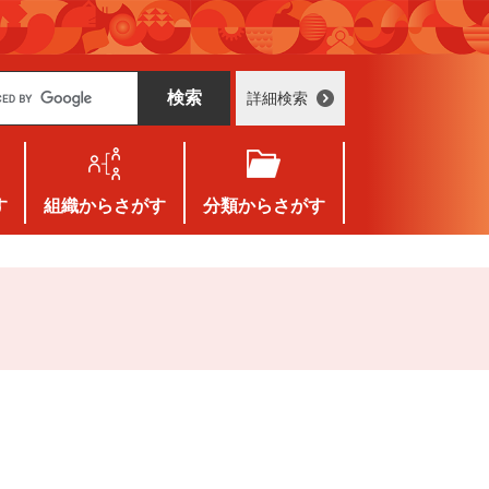
詳細検索
す
組織
からさがす
分類
からさがす