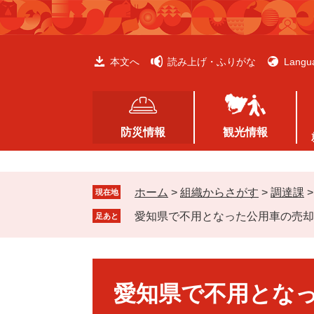
ペ
メ
ー
ニ
ジ
ュ
の
ー
本文へ
読み上げ・ふりがな
Langu
先
を
頭
飛
で
ば
す
し
防災情報
観光情報
。
て
本
文
ホーム
>
組織からさがす
>
調達課
へ
現在地
愛知県で不用となった公用車の売却
足あと
本
文
愛知県で不用とな