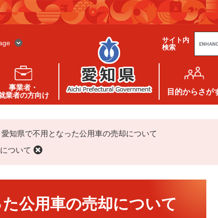
G
サイト内
o
age
検索
o
g
l
e
カ
ス
事業者・
タ
目的
からさが
就業者の方向け
ム
検
索
>
愛知県で不用となった公用車の売却について
について
った公用車の売却について