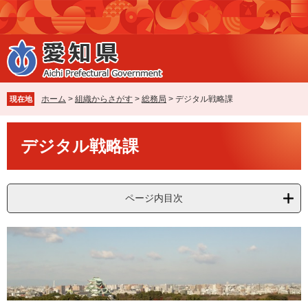
ペ
メ
ー
ニ
ジ
ュ
の
ー
先
を
頭
飛
で
ば
ホーム
>
組織からさがす
>
総務局
>
デジタル戦略課
現在地
す
し
。
て
本
本
デジタル戦略課
文
文
へ
ページ内目次